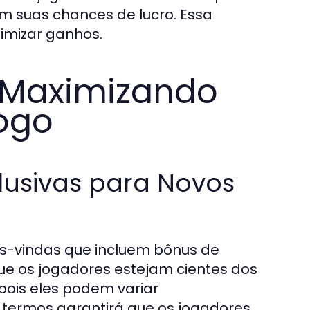
m suas chances de lucro. Essa
timizar ganhos.
 Maximizando
Jogo
lusivas para Novos
as-vindas que incluem bônus de
 que os jogadores estejam cientes dos
pois eles podem variar
s termos garantirá que os jogadores