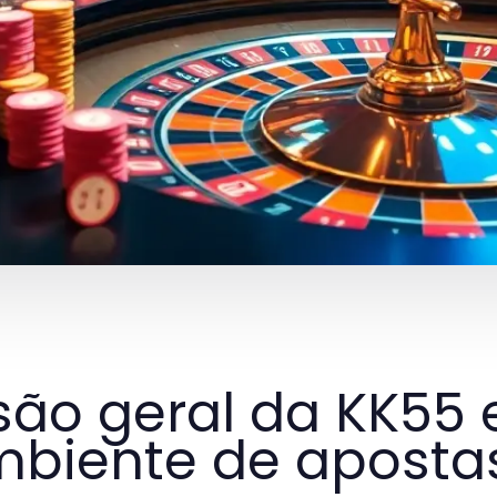
são geral da KK55 
biente de aposta