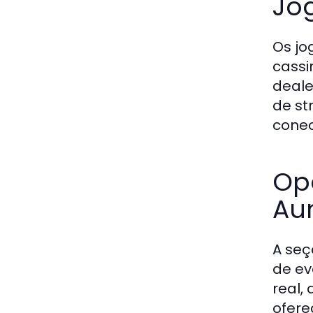
Jo
Os jo
cassi
deale
de st
cone
Opo
Au
A seç
de ev
real,
ofere