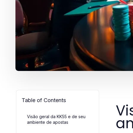
Table of Contents
Vi
am
Visão geral da KK55 e de seu
ambiente de apostas