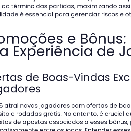
 do término das partidas, maximizando assi
bilidade é essencial para gerenciar riscos e o
omoções e Bônus:
a Experiência de 
rtas de Boas-Vindas Exc
gadores
5 atrai novos jogadores com ofertas de bo
ito e rodadas grátis. No entanto, é crucial
sitos de apostas associados a esses bônus, 
ficativamente entre os jogos. Entender esse